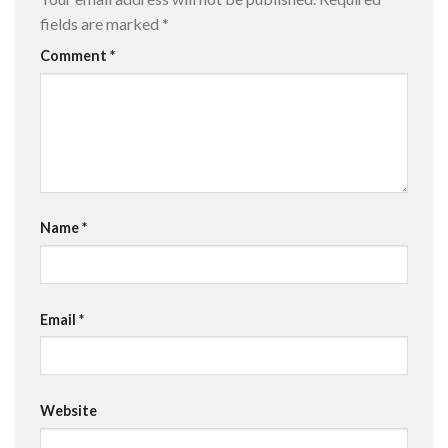
fields are marked
*
Comment
*
Name
*
Email
*
Website